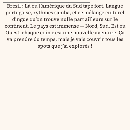
Brésil : Là où l’Amérique du Sud tape fort. Langue
portugaise, rythmes samba, et ce mélange culturel
dingue qu’on trouve nulle part ailleurs sur le
continent. Le pays est immense — Nord, Sud, Est ou
Ouest, chaque coin c’est une nouvelle aventure. Ça
va prendre du temps, mais je vais couvrir tous les
spots que j’ai explorés !
Chutes d'Iguazu : guide ultime pour le
Brésil et l'Argentine
Itinéraire au Brésil : comment organiser le
voyage de vos rêves
Que faire à Curitiba : Le meilleur guide de
la ville verte du Brésil
Ilha do Mel : comment s'évader sur l'île