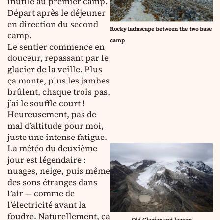
inutile au premier camp.
Départ après le déjeuner
en direction du second
Rocky ladnscape between the two base
camp.
camp
Le sentier commence en
douceur, repassant par le
glacier de la veille. Plus
ça monte, plus les jambes
brûlent, chaque trois pas,
j’ai le souffle court !
Heureusement, pas de
mal d’altitude pour moi,
juste une intense fatigue.
La météo du deuxième
jour est légendaire :
nuages, neige, puis même
des sons étranges dans
l’air — comme de
l’électricité avant la
foudre. Naturellement, ça
Old Glaciar and lagoon