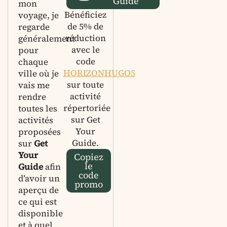
Guide
mon
Bénéficiez
voyage, je
de 5% de
regarde
réduction
généralement
avec le
pour
code
chaque
HORIZONHUGO5
ville où je
sur toute
vais me
activité
rendre
répertoriée
toutes les
sur Get
activités
Your
proposées
Guide.
sur
Get
Your
Copiez
le
Guide
afin
code
d’avoir un
promo
aperçu de
ce qui est
disponible
et à quel