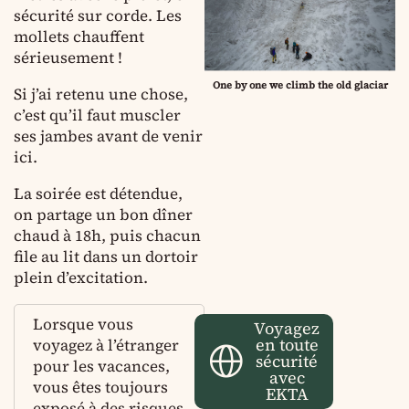
sécurité sur corde. Les
mollets chauffent
sérieusement !
One by one we climb the old glaciar
Si j’ai retenu une chose,
c’est qu’il faut muscler
ses jambes avant de venir
ici.
La soirée est détendue,
on partage un bon dîner
chaud à 18h, puis chacun
file au lit dans un dortoir
plein d’excitation.
Lorsque vous
Voyagez
en toute
voyagez à l’étranger
sécurité
pour les vacances,
avec
vous êtes toujours
EKTA
exposé à des risques