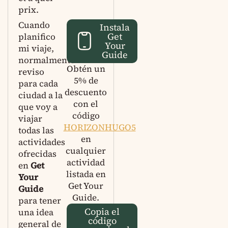
prix.
Cuando
Instala
Get
planifico
Your
mi viaje,
Guide
normalmente
Obtén un
reviso
5% de
para cada
descuento
ciudad a la
con el
que voy a
código
viajar
HORIZONHUGO5
todas las
en
actividades
cualquier
ofrecidas
actividad
en
Get
listada en
Your
Get Your
Guide
Guide.
para tener
Copia el
una idea
código
general de