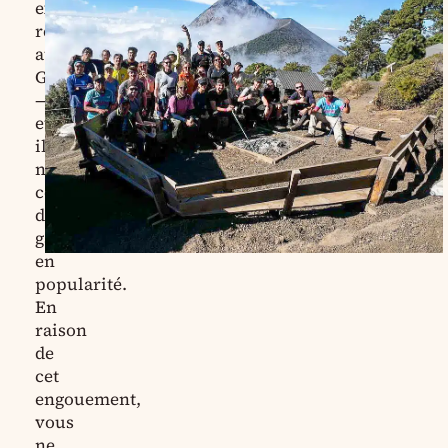
extrêmement
réputé
au
Guatemala
—
et
il
ne
cesse
de
gagner
en
popularité.
En
raison
de
cet
engouement,
vous
ne