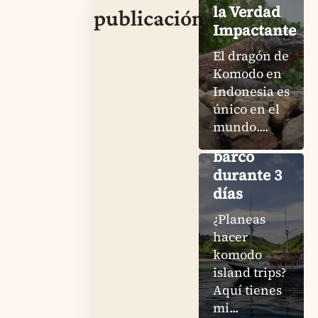
la Verdad
publicación
Impactante
Komodo
El dragón de
Island
Komodo en
Trips: Mi
Indonesia es
experiencia
único en el
honesta
mundo....
en un
barco
durante 3
días
¿Planeas
hacer
komodo
island trips?
Pink
Aquí tienes
Beach
mi...