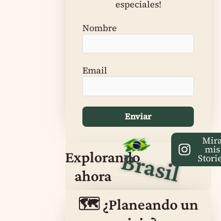
especiales!
Nombre
Email
Mir
mis
Brasil
Explorando
Stori
ahora
🗺️ ¿Planeando un