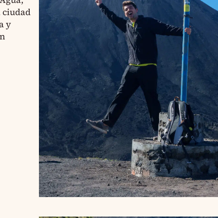
a ciudad
a y
án