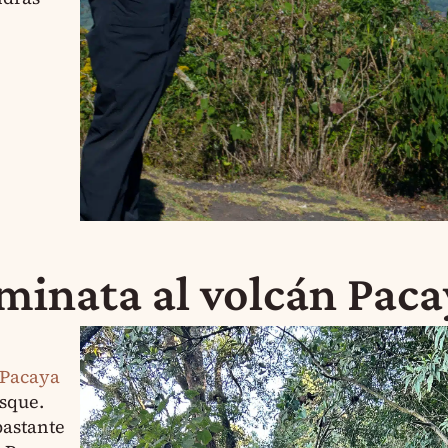
inata al volcán Paca
 Pacaya
sque.
bastante