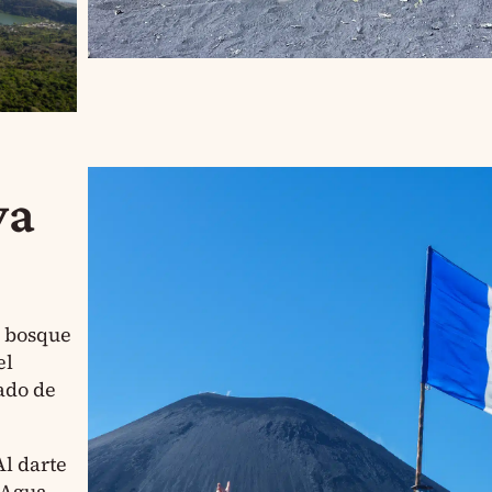
ya
l bosque
el
ado de
Al darte
—Agua,