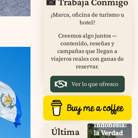
📸 Trabaja Conmigo
¿Marca, oficina de turismo u
hotel?
Creemos algo juntos —
contenido, reseñas y
campañas que llegan a
viajeros reales con ganas de
reservar.
Ver lo que ofresco
Dragón
de
Komodo
en
Indonesia:
Última
la Verdad