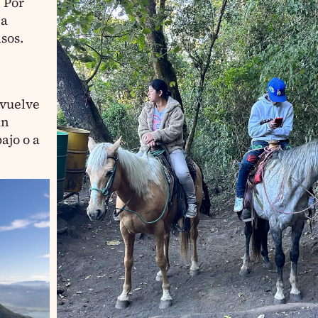
 Por
 a
sos.
 vuelve
un
ajo o a