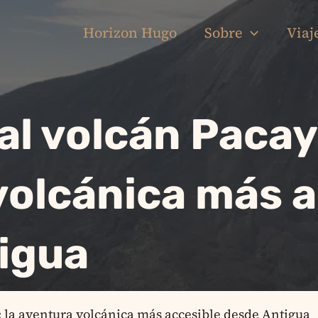
Horizon Hugo
Sobre
Viaj
l volcán Pacaya
volcánica más a
igua
 la aventura volcánica más accesible desde Antigua