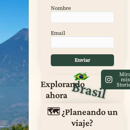
Nombre
Email
Mir
mis
Brasil
Explorando
Stori
ahora
🗺️ ¿Planeando un
viaje?