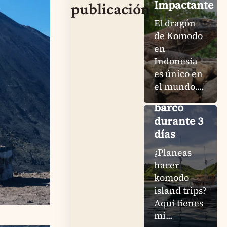
Impactante
publicación
El dragón
Komodo
de Komodo
Island
en
Trips: Mi
Indonesia
experiencia
es único en
honesta
el mundo....
en un
barco
durante 3
días
¿Planeas
hacer
komodo
island trips?
Pink
Aquí tienes
Beach
mi...
Komodo: