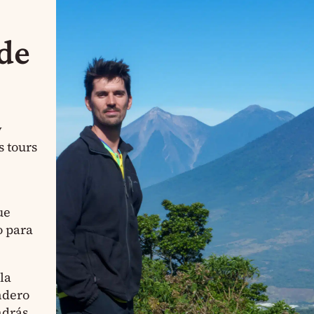
de
y
 tours
ue
o para
la
endero
ndrás