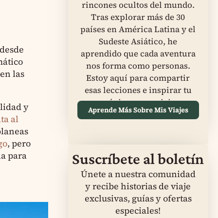
rincones ocultos del mundo.
Tras explorar más de 30
países en América Latina y el
Sudeste Asiático, he
 desde
aprendido que cada aventura
mático
nos forma como personas.
en las
Estoy aquí para compartir
esas lecciones e inspirar tu
próximo gran viaje.
lidad y
Aprende Más Sobre Mis Viajes
ta al
planeas
go
, pero
la para
Suscríbete al boletín
Únete a nuestra comunidad
y recibe historias de viaje
exclusivas, guías y ofertas
especiales!