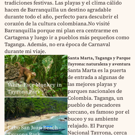
tradiciones festivas. Las playas y el clima cálido
hacen de Barranquilla un destino agradable
durante todo el año, perfecto para descubrir el
corazón de la cultura colombiana.No visité
Barranquilla porque mi plan era centrarme en
Cartagena y luego ir a pueblos más pequeños como
Taganga. Además, no era época de Carnaval
durante mi viaje.
Santa Marta, Taganga y Parque
Tayrona: naturaleza y aventura
Santa Marta es la puerta
de entrada a algunas de
las mejores playas y
White Face Monkey in
parques nacionales de
Tayrona Park
Colombia. Taganga, un
pueblo de pescadores
cercano, es famoso por el
buceo y su ambiente
relajado. El Parque
Cabo San Juan Beach -
Nacional Tayrona, cerca
Tayrona Park