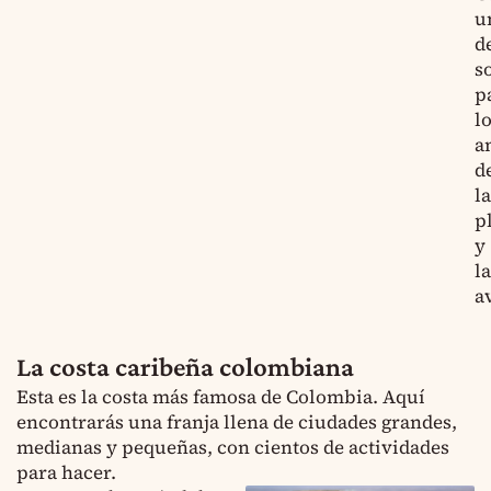
u
d
s
p
l
a
d
la
p
y
la
a
La costa caribeña colombiana
Esta es la costa más famosa de Colombia. Aquí
encontrarás una franja llena de ciudades grandes,
medianas y pequeñas, con cientos de actividades
para hacer.