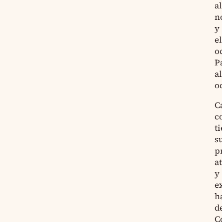
al
n
y
el
o
P
al
o
C
c
t
s
p
a
y
e
h
d
C