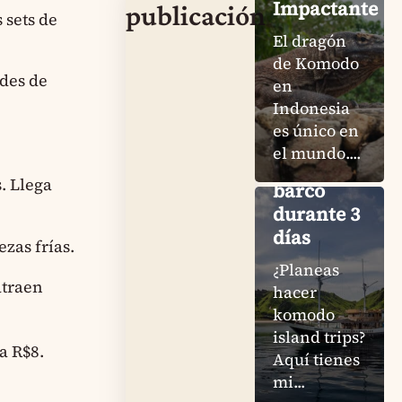
Impactante
publicación
 sets de
El dragón
Komodo
de Komodo
Island
des de
en
Trips: Mi
Indonesia
experiencia
es único en
honesta
el mundo....
en un
. Llega
barco
durante 3
días
zas frías.
¿Planeas
atraen
hacer
komodo
island trips?
Pink
a R$8.
Aquí tienes
Beach
mi...
Komodo: