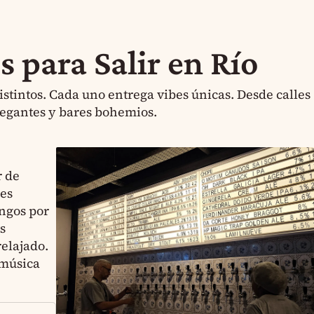
s para Salir en Río
istintos. Cada uno entrega vibes únicas. Desde calles
legantes y bares bohemios.
r de
des
ingos por
s
relajado.
 música