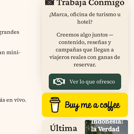
📸 Trabaja Conmigo
¿Marca, oficina de turismo u
hotel?
 grandes
Creemos algo juntos —
contenido, reseñas y
campañas que llegan a
an mini-
viajeros reales con ganas de
reservar.
Ver lo que ofresco
Dragón
de
ás en vivo.
Komodo
en
Indonesia:
Última
la Verdad