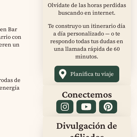
Olvídate de las horas perdidas
buscando en internet.
Te construyo un itinerario día
 en Bar
a día personalizado — o te
arrio con
respondo todas tus dudas en
ieren un
una llamada rápida de 60
minutos.
Planifica tu viaje
rodas de
 energía
Conectemos
Divulgación de
afiliados