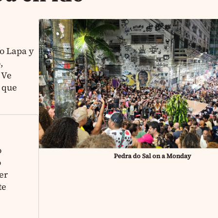
mo Lapa y
,
 Ve
r que
o
Pedra do Sal on a Monday
o
er
te