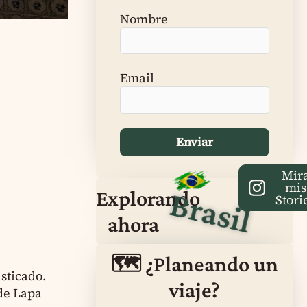
Nombre
Email
Mir
mis
Brasil
Explorando
Stori
ahora
🗺️ ¿Planeando un
sticado.
viaje?
 de Lapa